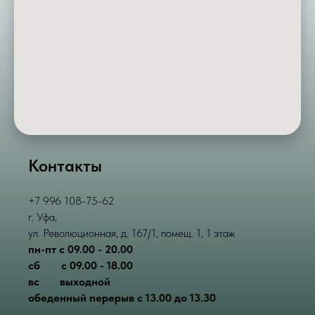
Контакты
+7 996 108-75-62
г. Уфа,
ул. Революционная, д. 167/1, помещ. 1, 1 этаж
пн-пт с 09.00 - 20.00
сб
______
с 09.00 - 18.00
вс
_____
выходной
обеденный перерыв с 13.00 до 13.30